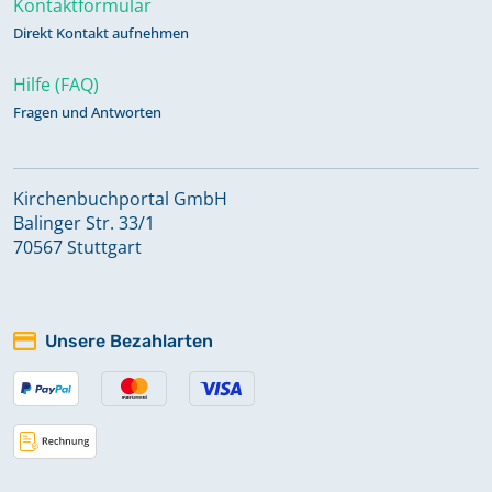
Kontaktformular
1786-1820, Beerdigungsregister
Direkt Kontakt aufnehmen
1786-1820, Konfirmandenregister
1786-1820
Hilfe (FAQ)
Fragen und Antworten
Taufregister 1805-1824,
Trauregister 1805-1824,
Kirchenbuchportal GmbH
Beerdigungsregister 1805-1824,
Balinger Str. 33/1
Konfirmandenregister 1805-1824
70567 Stuttgart
Taufregister 1813-1830
Unsere Bezahlarten
Taufregister 1830-1857
Taufregister 1857-1875