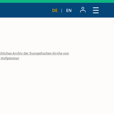
DE
EN
hliches Archiv der Evangelischen Kirche von
s Hofgeismar