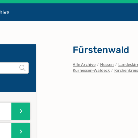
chive
Fürstenwald
Alle Archive
/
Hessen
/
Landeskirc
Kurhessen-Waldeck
/
Kirchenkrei