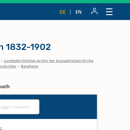
DE
EN
n 1832-1902
/
Landeskirchliches Archiv der Evangelischen Kirche
reis Eder
/
Bergheim
buch
zeigen (Viewer)
02