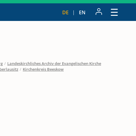
DE
EN
rg
/
Landeskirchliches Archiv der Evangelischen Kirche
berlausitz
/
Kirchenkreis Beeskow