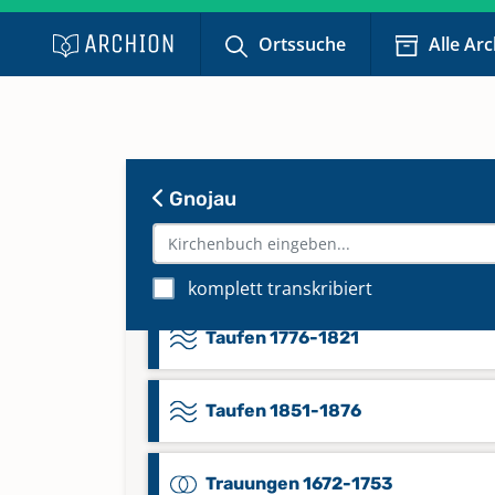
Sonstige Verzeichnisse 1710-172
Ortssuche
Alle Ar
Taufen 1672-1753
Taufen 1710-1725
Gnojau
Taufen 1754-1775
Keine verfügbaren Digitalisate
komplett transkribiert
Taufen 1776-1821
Taufen 1851-1876
Trauungen 1672-1753