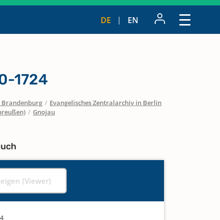
DE
EN
10-1724
 / Brandenburg
/
Evangelisches Zentralarchiv in Berlin
preußen)
/
Gnojau
buch
zeigen (Viewer)
24