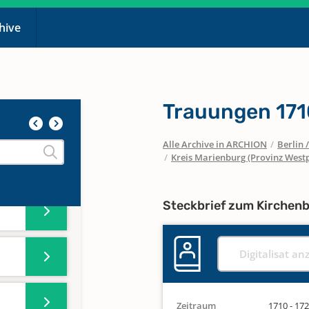
1
chive
Trauungen 17
Alle Archive in ARCHION
/
Berlin
/
Kreis Marienburg (Provinz West
Steckbrief zum Kirchen
Digitalisat an
Zeitraum
1710 - 17