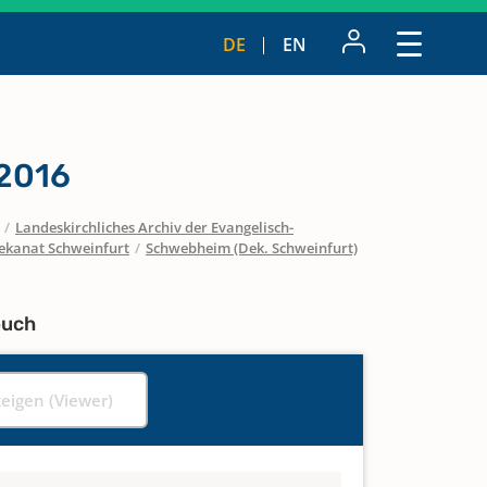
DE
EN
 2016
/
Landeskirchliches Archiv der Evangelisch-
ekanat Schweinfurt
/
Schwebheim (Dek. Schweinfurt)
buch
zeigen (Viewer)