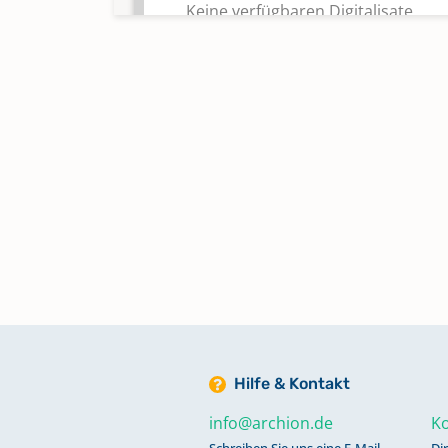
Keine verfügbaren Digitalisate
Abendmahl 1940 - 1960
Keine verfügbaren Digitalisate
Abendmahl 1960 - 1984
Keine verfügbaren Digitalisate
Abendmahl 1985 - 2022
Keine verfügbaren Digitalisate
Alphabetisches Register zu
Bestattungen 1642 - 2017
Hilfe & Kontakt
Keine verfügbaren Digitalisate
info@archion.de
Ko