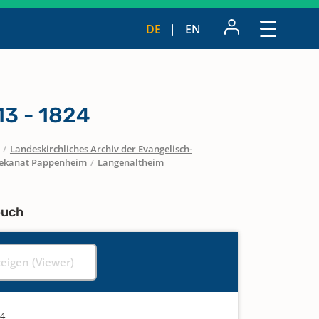
DE
EN
3 - 1824
/
Landeskirchliches Archiv der Evangelisch-
ekanat Pappenheim
/
Langenaltheim
buch
zeigen (Viewer)
24