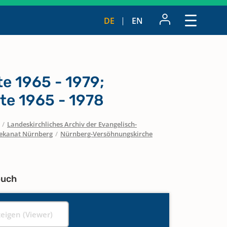
DE
EN
te 1965 - 1979;
te 1965 - 1978
/
Landeskirchliches Archiv der Evangelisch-
ekanat Nürnberg
/
Nürnberg-Versöhnungskirche
buch
zeigen (Viewer)