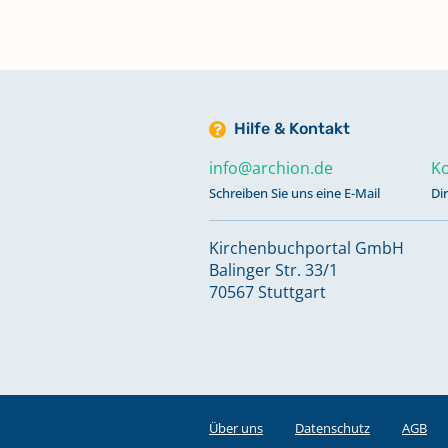
Trauungen 1953 - 2022
Keine verfügbaren Digitalisate
Hilfe & Kontakt
Verschmähungen 1922 - 1948;
Versagungen 1932 - 1949;
info@archion.de
Ko
Kircheneintritte 1914 - 1964;
Schreiben Sie uns eine E-Mail
Di
Kirchenaustritte 1919 - 1964;
Totgeburten 1933 - 1952
Kirchenbuchportal GmbH
Keine verfügbaren Digitalisate
Balinger Str. 33/1
70567 Stuttgart
Über uns
Datenschutz
AGB