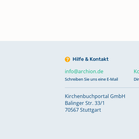
Keine verfügbaren Digitalisate
Taufen 1935 - 1940
Keine verfügbaren Digitalisate
Taufen 1940 - 1942
Hilfe & Kontakt
Keine verfügbaren Digitalisate
info@archion.de
Ko
Schreiben Sie uns eine E-Mail
Di
Taufen 1940 - 1955
Keine verfügbaren Digitalisate
Kirchenbuchportal GmbH
Balinger Str. 33/1
70567 Stuttgart
Taufen 1943 - 1946
Keine verfügbaren Digitalisate
Taufen 1946 - 1948