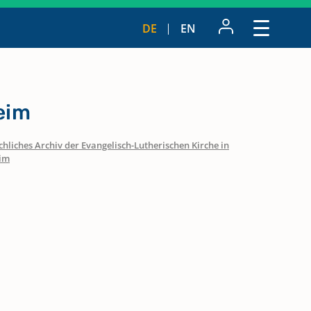
DE
EN
eim
hliches Archiv der Evangelisch-Lutherischen Kirche in
eim