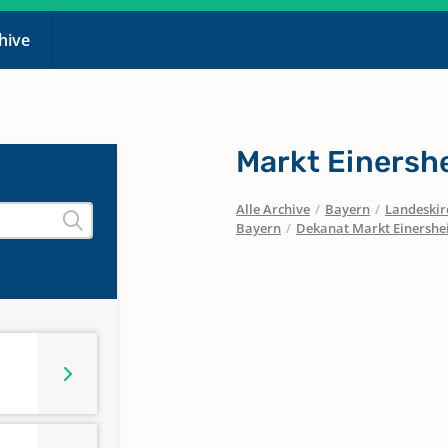
chive
Markt Einersh
Alle Archive
/
Bayern
/
Landeskirc
Bayern
/
Dekanat Markt Einersh