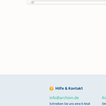
Alphabetisches Register zu Tauf
Trauungen, Bestattungen 1903-
Keine verfügbaren Digitalisate
Alphabetisches Register zu
Trauungen 1952-2011
Keine verfügbaren Digitalisate
Bestattungen 1875-1902
Bestattungen 1903-1941
Hilfe & Kontakt
Bestattungen 1942-1964
info@archion.de
Ko
Schreiben Sie uns eine E-Mail
Di