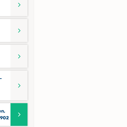
-
en,
1902