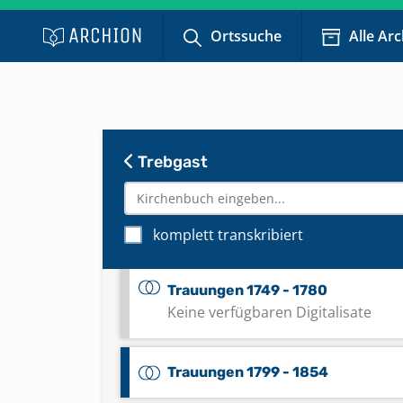
Taufen 1893 - 1907
Ortssuche
Alle Ar
Totgeburten 1883 - 1954
Keine verfügbaren Digitalisate
Trebgast
Trauungen 1616 - 1729
Trauungen 1730 - 1799
komplett transkribiert
Trauungen 1749 - 1780
Keine verfügbaren Digitalisate
Trauungen 1799 - 1854