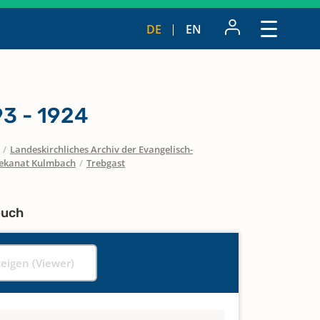
DE
EN
3 - 1924
/
Landeskirchliches Archiv der Evangelisch-
ekanat Kulmbach
/
Trebgast
buch
zeigen (Viewer)