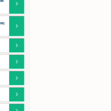
en
en;