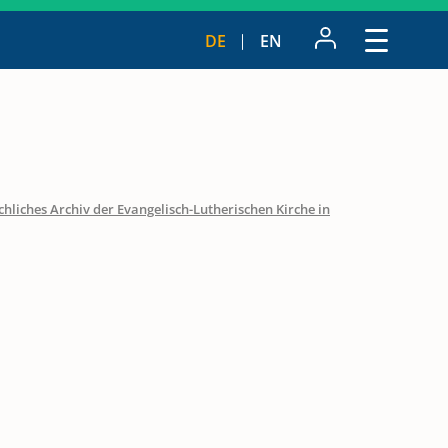
DE
EN
hliches Archiv der Evangelisch-Lutherischen Kirche in