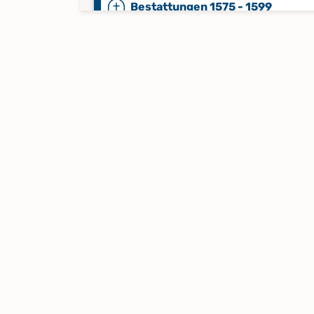
Bestattungen 1575 - 1599
Bestattungen 1817 - 1880
Bestattungen 1881 - 1946
Bestattungen 1947 - 1995
Bestattungen 1995 - 2016
Keine verfügbaren Digitalisate
Bestattungen 2017 - 2024
Keine verfügbaren Digitalisate