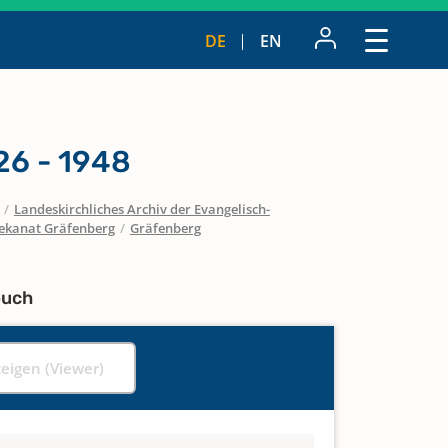
DE
EN
26 - 1948
/
Landeskirchliches Archiv der Evangelisch-
ekanat Gräfenberg
/
Gräfenberg
buch
zeigen (Viewer)