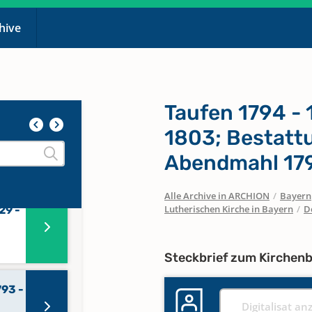
chive
Taufen 1794 - 
638 -
1803; Bestatt
Abendmahl 179
29
Alle Archive in ARCHION
/
Bayern
Lutherischen Kirche in Bayern
/
D
29 -
Steckbrief zum Kirchen
793 -
Digitalisat an