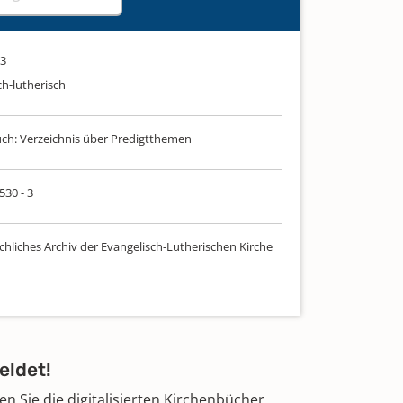
03
ch-lutherisch
uch: Verzeichnis über Predigtthemen
530 - 3
chliches Archiv der Evangelisch-Lutherischen Kirche
eldet!
 Sie die digitalisierten Kirchenbücher