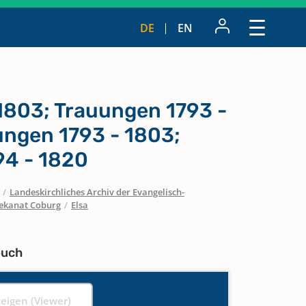
DE
EN
1803; Trauungen 1793 -
ungen 1793 - 1803;
4 - 1820
/
Landeskirchliches Archiv der Evangelisch-
ekanat Coburg
/
Elsa
buch
zeigen (Viewer)