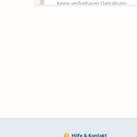
Keine verfügbaren Digitalisate
Kommunikanten 1810-1833
Keine verfügbaren Digitalisate
Kommunikanten 1839-1857
Keine verfügbaren Digitalisate
Kommunikanten 1847-1853
Keine verfügbaren Digitalisate
Kommunikanten 1854-1856
Keine verfügbaren Digitalisate
Kommunikanten 1857-1858
Hilfe & Kontakt