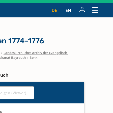
DE
EN
n 1774-1776
/
Landeskirchliches Archiv der Evangelisch-
ekanat Bayreuth
/
Benk
buch
zeigen (Viewer)
76