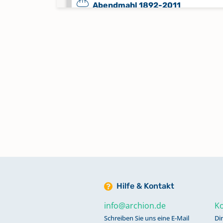
Abendmahl 1892-2011
Keine verfügbaren Digitalisate
Alphabetisches Register zu Tauf
1948-1955
Keine verfügbaren Digitalisate
Alphabetisches Register zu Tauf
Trauungen, Bestattungen 1735-1
Bestattungen 1848-1954
Bestattungen 1955-2020
Hilfe & Kontakt
info@archion.de
Ko
Kircheneintritte; Kirchenaustrit
Schreiben Sie uns eine E-Mail
Di