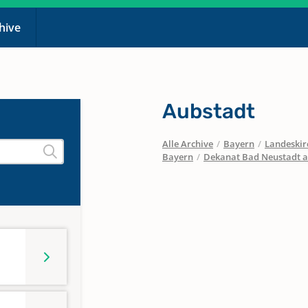
chive
Aubstadt
Alle Archive
/
Bayern
/
Landeskirc
Bayern
/
Dekanat Bad Neustadt a