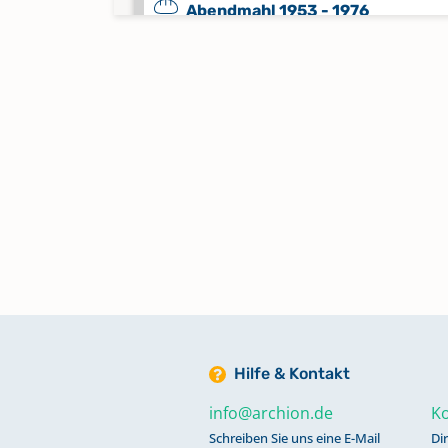
Abendmahl 1953 - 1976
Keine verfügbaren Digitalisate
Abendmahl 1976 - 2017
Keine verfügbaren Digitalisate
Alphabetisches Register zu
Bestattungen 1845 - 1881
Alphabetisches Register zu
Bestattungen 1882 - 1952
Alphabetisches Register zu Tauf
Hilfe & Kontakt
1810 - 1837; Trauungen 1810 - 18
info@archion.de
Ko
Bestattungen 1810 - 1845
Schreiben Sie uns eine E-Mail
Di