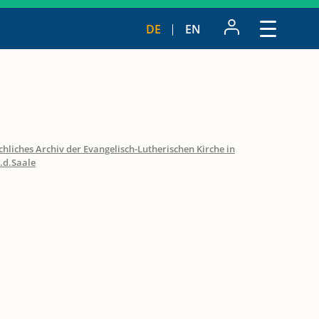
DE
EN
hliches Archiv der Evangelisch-Lutherischen Kirche in
.d.Saale