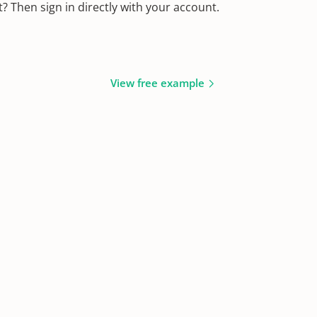
 Then sign in directly with your account.
View free example