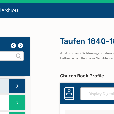
l Archives
Taufen 1840-
All Archives
/
Schleswig-Holstein
Lutherischen Kirche in Norddeuts
Church Book Profile
Display Digita