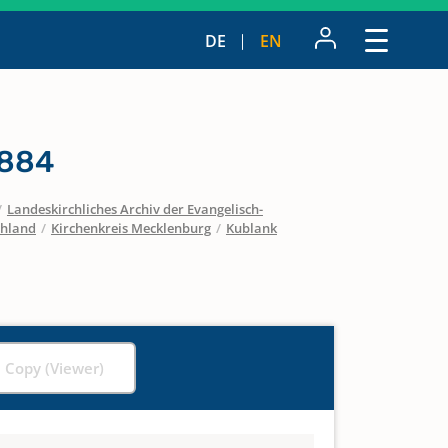
DE
EN
1884
/
Landeskirchliches Archiv der Evangelisch-
chland
/
Kirchenkreis Mecklenburg
/
Kublank
l Copy (Viewer)