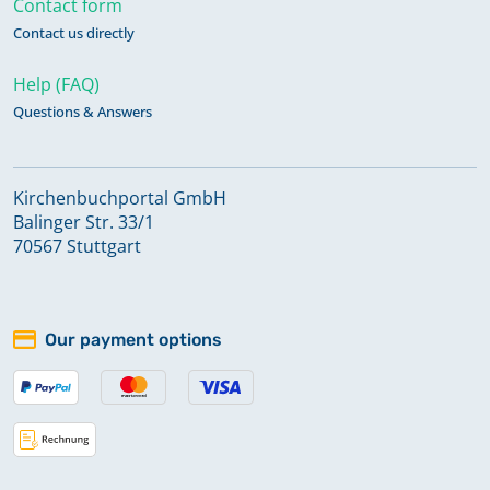
Contact form
Chronik 1776-1780
Contact us directly
Help (FAQ)
Currende 1760_1770
Questions & Answers
Konfirmationen 1776-1887
Kirchenbuchportal GmbH
Balinger Str. 33/1
70567 Stuttgart
Konfirmationen 1826
Konfirmationen 1827-1865
Our payment options
Konfirmationen 1866-1894
Konfirmationen 1895-1922