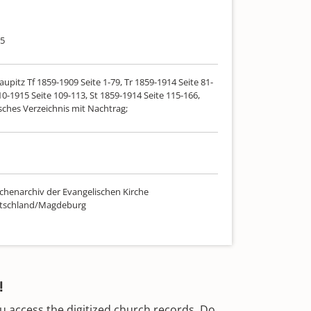
15
aupitz Tf 1859-1909 Seite 1-79, Tr 1859-1914 Seite 81-
10-1915 Seite 109-113, St 1859-1914 Seite 115-166,
sches Verzeichnis mit Nachtrag;
chenarchiv der Evangelischen Kirche
utschland/Magdeburg
!
u access the digitized church records. Do