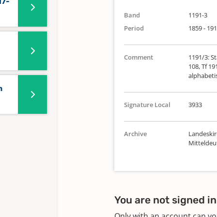
17-
Band
1191-3
Period
1859 - 19
Comment
1191/3: St
108, Tf 19
alphabeti
n
Signature Local
3933
Archive
Landeskir
Mittelde
You are not signed in
Only with an account can yo