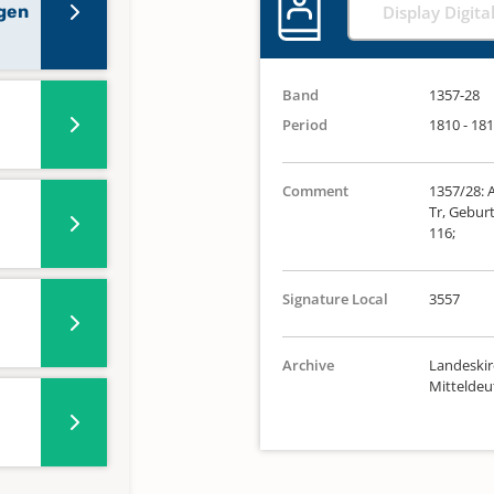
gen
Display Digita
Band
1357-28
Period
1810 - 18
Comment
1357/28: 
Tr, Geburt
116;
Signature Local
3557
Archive
Landeskir
Mittelde