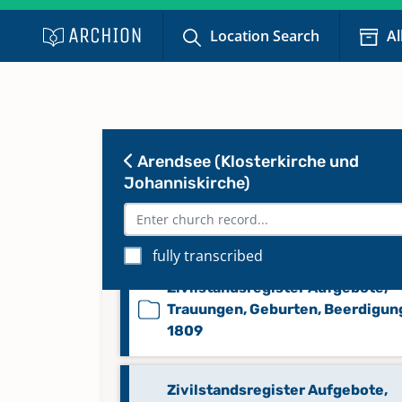
Location Search
Al
Trauungen, Taufen, Beerdigunge
1801-1818
Zivilstandsregister Aufgebote 1
Arendsee (Klosterkirche und
Johanniskirche)
Zivilstandsregister Aufgebote,
Trauungen, Geburten, Beerdigun
1808
fully transcribed
Zivilstandsregister Aufgebote,
Trauungen, Geburten, Beerdigun
1809
Zivilstandsregister Aufgebote,