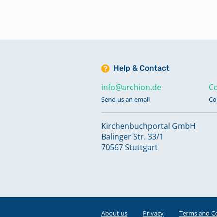
Help & Contact
info@archion.de
Co
Send us an email
Co
Kirchenbuchportal GmbH
Balinger Str. 33/1
70567 Stuttgart
About us
Privacy
Terms and C