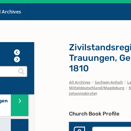
l Archives
n
812
Zivilstandsreg
Trauungen, Ge
1810
gen
All Archives
/
Sachsen-Anhalt
/
La
Mitteldeutschland/Magdeburg
/
K
Johanniskirche)
gen
Church Book Profile