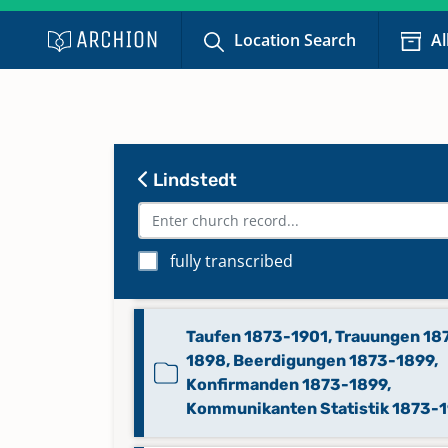
Location Search
Al
Alphabetisches Verzeichnis Tauf
Trauungen, Beerdigungen 1873-
Taufen 1683-1764, Trauungen 16
1765, Beerdigungen 1683-1766
Lindstedt
Taufen 1750-1766, Trauungen 17
1766, Beerdigungen 1745-1766,
fully transcribed
Konfirmanden 1765-1805
Taufen 1873-1901, Trauungen 18
1898, Beerdigungen 1873-1899,
Konfirmanden 1873-1899,
Kommunikanten Statistik 1873-