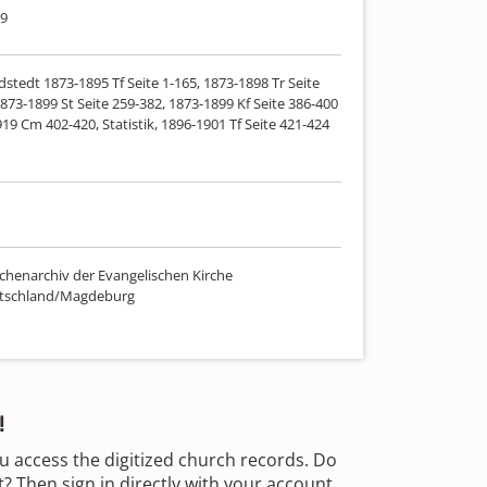
19
dstedt 1873-1895 Tf Seite 1-165, 1873-1898 Tr Seite
873-1899 St Seite 259-382, 1873-1899 Kf Seite 386-400
919 Cm 402-420, Statistik, 1896-1901 Tf Seite 421-424
chenarchiv der Evangelischen Kirche
utschland/Magdeburg
!
u access the digitized church records. Do
 Then sign in directly with your account.