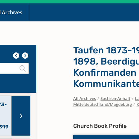
l Archives
en,
1900
83-
Taufen 1873-1
1898, Beerdig
64-
Konfirmanden 
Kommunikanten
All Archives
/
Sachsen-Anhalt
/
La
73-
Mitteldeutschland/Magdeburg
/
K
Church Book Profile
1919