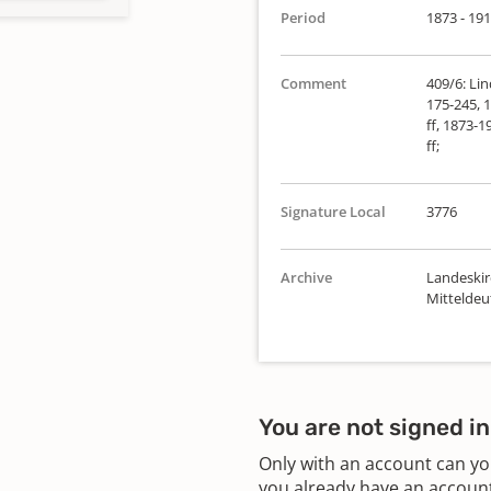
Period
1873 - 19
Comment
409/6: Lin
175-245, 1
ff, 1873-1
ff;
Signature Local
3776
Archive
Landeskir
Mittelde
You are not signed in
Only with an account can yo
you already have an account?