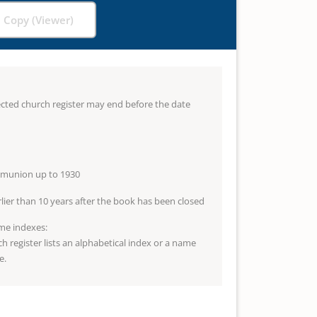
l Copy (Viewer)
lected church register may end before the date
mmunion up to 1930
arlier than 10 years after the book has been closed
me indexes:
ch register lists an alphabetical index or a name
e.