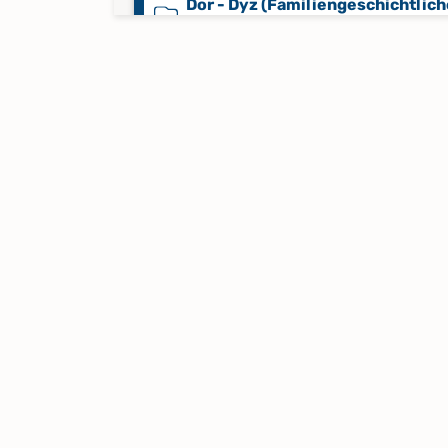
Dor - Dyz (Familiengeschichtlich
Kartei)
Eba - Elz (Familiengeschichtlich
Kartei)
Ema - Eyz (Familiengeschichtlic
Kartei)
Faa - Fie (Familiengeschichtlich
Kartei)
Fil - Fop (Familiengeschichtliche
Kartei)