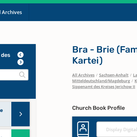
e
l Archives
Bra - Brie (Fa
 des
e
Kartei)
All Archives
/
Sachsen-Anhalt
/
La
Mitteldeutschland/Magdeburg
/
K
e
Sippenamt des Kreises Jerichow II
Church Book Profile
he
Display Digita