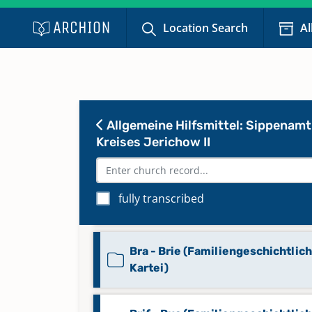
Ber - Bez (Familiengeschichtlich
Kartei)
Location Search
Al
Bia - Bla (Familiengeschichtliche
Kartei)
Allgemeine Hilfsmittel: Sippenamt
Ble - Bop (Familiengeschichtlich
Kreises Jerichow II
Kartei)
Bor - Boz (Familiengeschichtlich
fully transcribed
Kartei)
Bra - Brie (Familiengeschichtlic
Kartei)