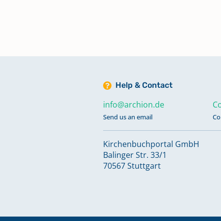
Gos - Gri (Familiengeschichtlich
Kartei)
Gro - Guh (Familiengeschichtlic
Kartei)
Help & Contact
Gul - Gyz (Familiengeschichtlich
info@archion.de
Co
Kartei)
Send us an email
Co
Haa - Hap (Familiengeschichtlic
Kirchenbuchportal GmbH
Kartei)
Balinger Str. 33/1
70567 Stuttgart
Har - Hein (Familiengeschichtlic
Kartei)