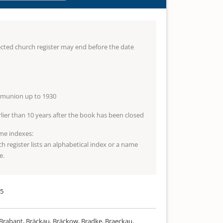
lected church register may end before the date
mmunion up to 1930
arlier than 10 years after the book has been closed
me indexes:
ch register lists an alphabetical index or a name
e.
45
Brabant, Bräckau, Bräckow, Bradke, Braeckau,