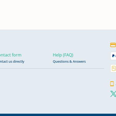
e
he
e
ntact form
Help (FAQ)
ntact us directly
Questions & Answers
he
he