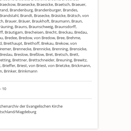
Braeckow, Braesecke, Braesicke, Braetsch, Braeuer,
rand, Brandenburg, Brandenburger, Brandes,
Brandstahl, Brandt, Brasecke, Bräsicke, Brätsch, von
ch, Brauer, Bräuer, Braukhoft, Braumann, Braun,
räuning, Brauns, Braunschweig, Braunsdorff,
ff, Bräutigam, Brecheisen, Brecht, Breckau, Bredau,
u, Bredee, Bredow, von Bredow, Bree, Brehme,
d, Breithaupt, Breithoff, Brekau, Brekow, von
remer, Brennecke, Brennicke, Brenning, Brensicke,
Breslau, Breslow, Breßlow, Bret, Bretsch, Brett,
retting, Brettner, Brettschneider, Breuning, Brewitz,
, Brieffer, Briest, von Briest, von Brietzke, Brickmann,
, Brinker, Brinkmann
- 10
chenarchiv der Evangelischen Kirche
utschland/Magdeburg