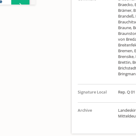
e
Braecko, 
Brämer, B
Brandeß, 
Brauchits
Braune, B
e
Braunstor
von Breda
Breitenfel
Bremen, B
he
Brensike, 
Brettin, B
Brichstedt
Bringmann
e
Signature Local
Rep. Q 01 
Archive
Landeskir
Mittelde