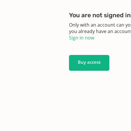
he
You are not signed in
Only with an account can yo
he
you already have an account?
Sign in now
he
Buy access
he
he