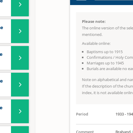
he
Please note:
he
The online version of the se
mentioned.
Available online:
Baptisms up to 1915
he
Confirmations / Holy Co
Marriages up to 1945
Burials are available no e
Note on alphabetical and na
he
If the description of the chur
index, it is not available onlin
he
Period
1933 - 19
Comment
Braband, 