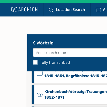
1871
Location Search
Al
Kirchenbuch Wörbzig: Taufen 18
1951
Wörbzig
Kirchenbuch Wörbzig: Taufen 19
2020
Keine verfügbaren Digitalisate
fully transcribed
Kirchenbuch Wörbzig: Trauungen
1815-1851, Begräbnisse 1815-18
Kirchenbuch Wörbzig: Trauungen
1852-1871