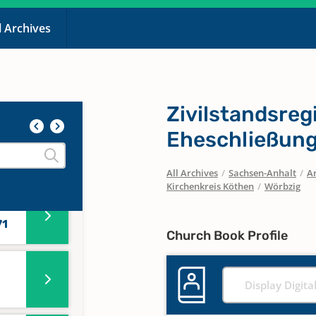
l Archives
72-
Zivilstandsreg
52-
Eheschließung
All Archives
/
Sachsen-Anhalt
/
Ar
Kirchenkreis Köthen
/
Wörbzig
71
Church Book Profile
Display Digita