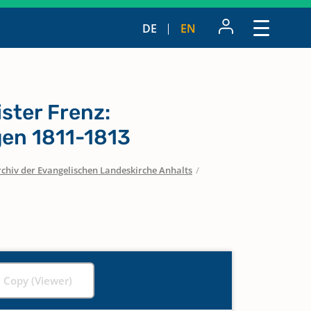
DE
EN
ister Frenz:
en 1811-1813
chiv der Evangelischen Landeskirche Anhalts
/
l Copy (Viewer)