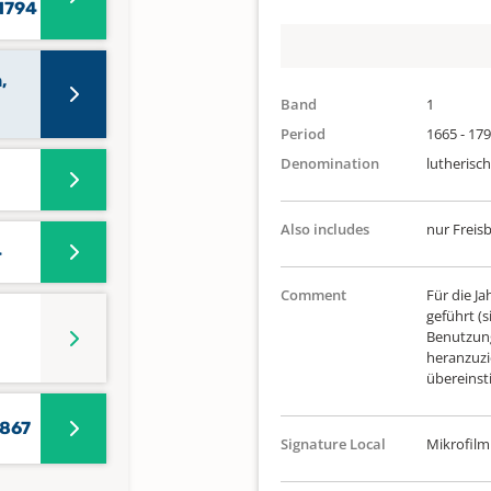
-1794
,
Band
1
Period
1665 - 17
Denomination
lutherisch
Also includes
nur Freis
4
Comment
Für die J
geführt (
Benutzung
heranzuzie
übereins
1867
Signature Local
Mikrofilm