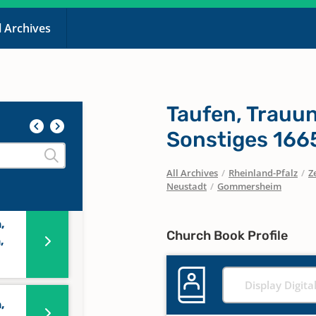
l Archives
Taufen, Trauu
Sonstiges 166
,
,
All Archives
/
Rheinland-Pfalz
/
Z
Neustadt
/
Gommersheim
,
Church Book Profile
,
Display Digita
,