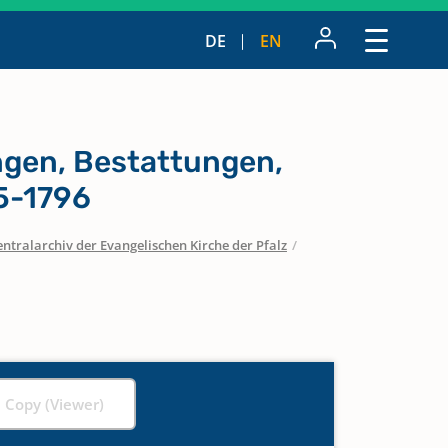
DE
EN
ngen, Bestattungen,
5-1796
entralarchiv der Evangelischen Kirche der Pfalz
/
l Copy (Viewer)