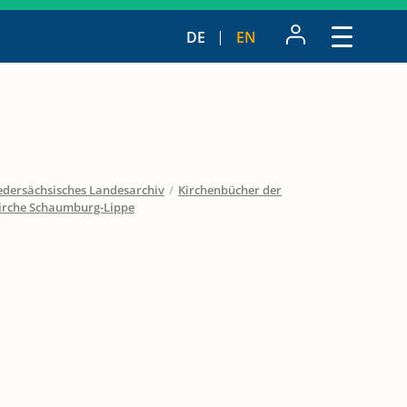
DE
EN
edersächsisches Landesarchiv
/
Kirchenbücher der
kirche Schaumburg-Lippe