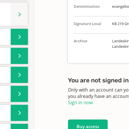
Denomination
evangelis
Signature Local
KB 219 Gr
Archive
Landeskir
Landeskir
You are not signed in
Only with an account can yo
you already have an account?
Sign in now
Buy access