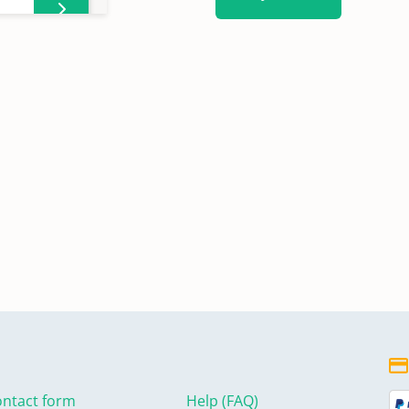
-W
r
en,
ntact form
Help (FAQ)