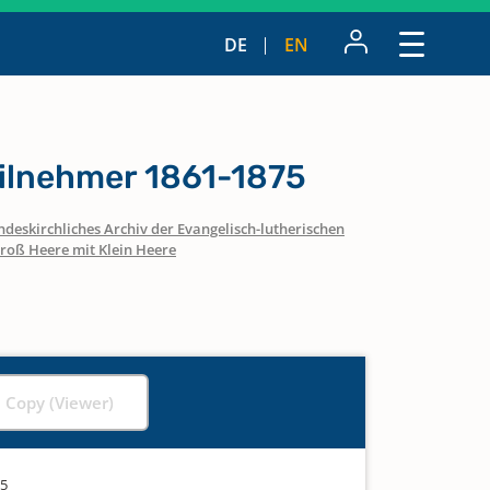
DE
EN
ilnehmer 1861-1875
ndeskirchliches Archiv der Evangelisch-lutherischen
roß Heere mit Klein Heere
l Copy (Viewer)
75