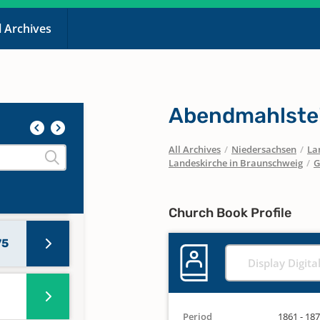
l Archives
33
844
Abendmahlste
50
All Archives
/
Niedersachsen
/
La
Landeskirche in Braunschweig
/
G
61
Church Book Profile
75
Display Digita
Period
1861 - 18