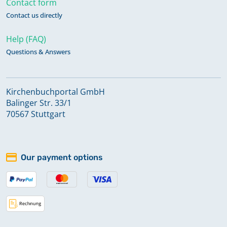
Keine verfügbaren Digitalisate
Contact form
Contact us directly
Bestattungen 1851-1852
Help (FAQ)
Questions & Answers
Bestattungen 1853-1865
Kirchenbuchportal GmbH
Balinger Str. 33/1
Bestattungen 1865-1880
70567 Stuttgart
Bestattungen 1881-1899
Our payment options
Bestattungen 1899-1907
Konfirmation 1816-1837,
Bestattungen 1822-1838