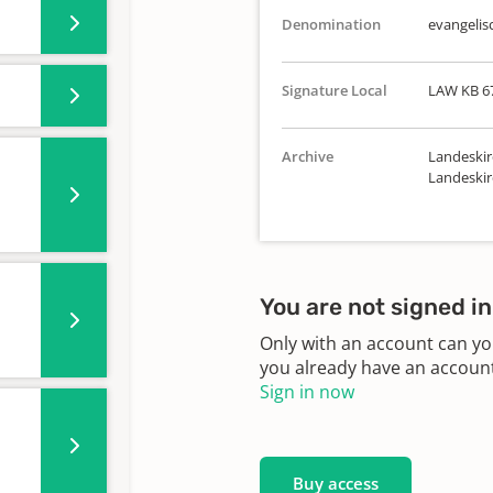
Denomination
evangelis
Signature Local
LAW KB 6
Archive
Landeskir
Landeskir
You are not signed in
Only with an account can yo
you already have an account?
Sign in now
Buy access