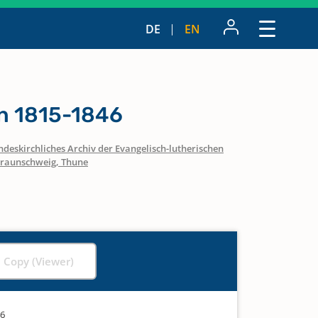
DE
EN
n 1815-1846
ndeskirchliches Archiv der Evangelisch-lutherischen
raunschweig, Thune
l Copy (Viewer)
46