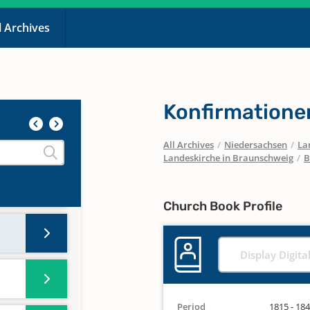
l Archives
Konfirmatione
All Archives
/
Niedersachsen
/
La
Landeskirche in Braunschweig
/
B
Church Book Profile
Display Digita
Period
1815 - 18