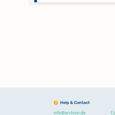
Namensregister zu Taufen,
Konfirmationen, Trauungen,
Bestattungen 1876-1907
Taufen 1815-1846
Taufen 1847-1868
Taufen 1869-1875
Taufen 1876-1907
Help & Contact
Trauungen 1815-1846
info@archion.de
Co