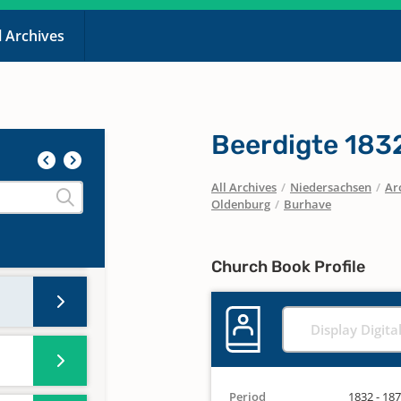
l Archives
Beerdigte 183
All Archives
/
Niedersachsen
/
Ar
Oldenburg
/
Burhave
Church Book Profile
Display Digita
Period
1832 - 18