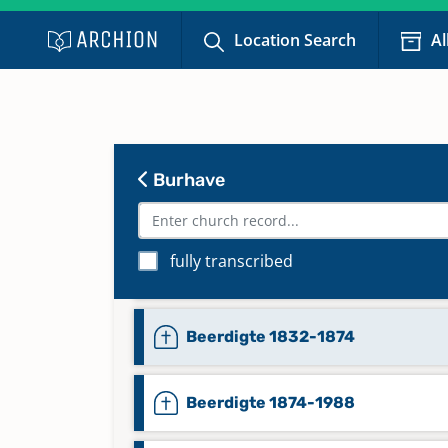
Location Search
Al
Burhave
fully transcribed
Beerdigte 1793-1833
Beerdigte 1832-1874
Beerdigte 1874-1988