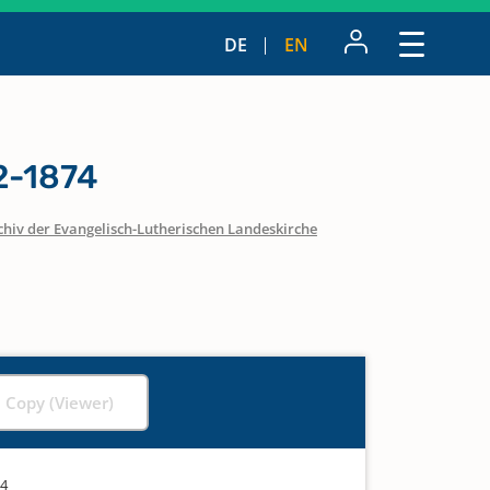
DE
EN
2-1874
chiv der Evangelisch-Lutherischen Landeskirche
l Copy (Viewer)
74