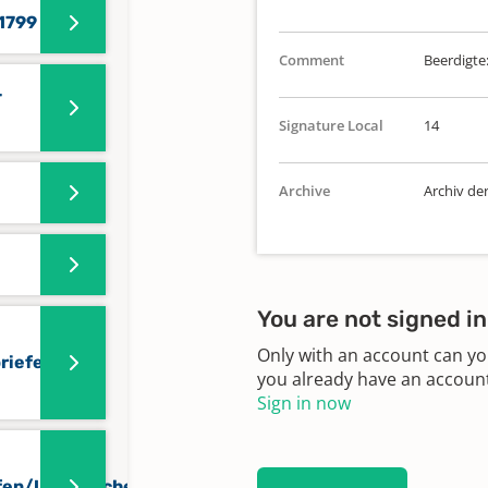
1799
Comment
Beerdigte
-
Signature Local
14
Archive
Archiv de
You are not signed in
Only with an account can yo
iefe)
you already have an account?
Sign in now
fen/Uneheliche