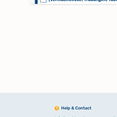
Kinder/Beerdigte) 1660-1793
Mischbuch 1796-1830
Mischbuch 1837-1951
Mischbuch 1871-1905
Seelenregister 1680-1755
Seelenregister 1780-1831
Help & Contact