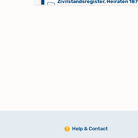
Zivilstandsregister, Heiraten 187
1874
Zivilstandsregister, Sterbefälle
1831-1866
Zivilstandsregister, Sterbefälle
1866-1874
Help & Contact