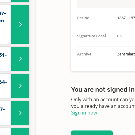
17-
Period
1867 - 18
en
Signature Local
05
Archive
Zentralar
31-
864-
You are not signed in
Only with an account can yo
you already have an account?
27-
Sign in now