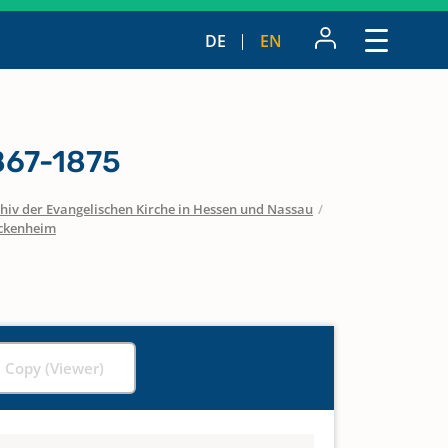
DE
EN
867-1875
hiv der Evangelischen Kirche in Hessen und Nassau
/
ckenheim
l Copy (Viewer)