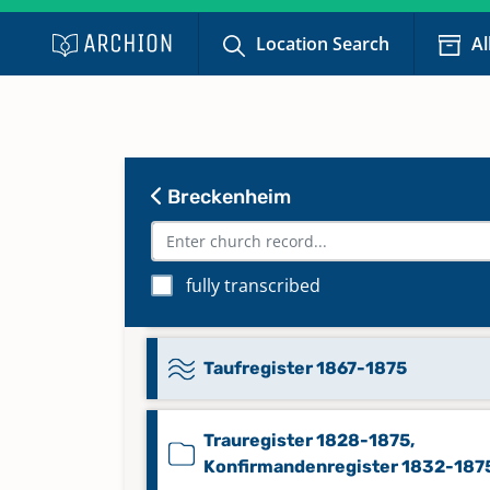
1789-1818, Beerdigungsregister
Location Search
Al
1789-1818, Konfirmandenregiste
1789-1818
Taufregister 1817-1831, Trauregi
1818-1827, Beerdigungsregister
Breckenheim
1817-1831, Konfirmandenregiste
1818-1831
fully transcribed
Taufregister 1831-1867
Taufregister 1867-1875
Trauregister 1828-1875,
Konfirmandenregister 1832-187