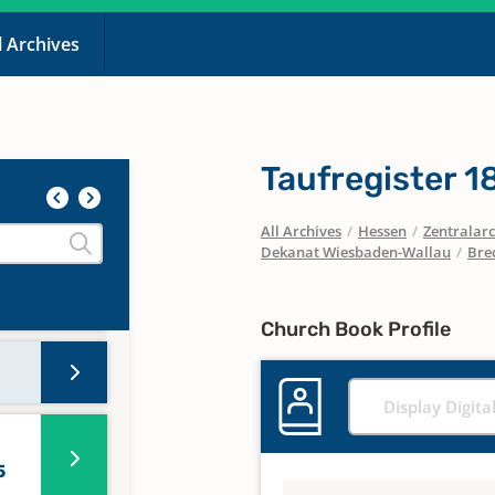
l Archives
r
ster
Taufregister 1
r
All Archives
/
Hessen
/
Zentralarc
Dekanat Wiesbaden-Wallau
/
Bre
Church Book Profile
Display Digita
5