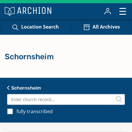
Location Search
All Archives
Schornsheim
Schornsheim
fully transcribed