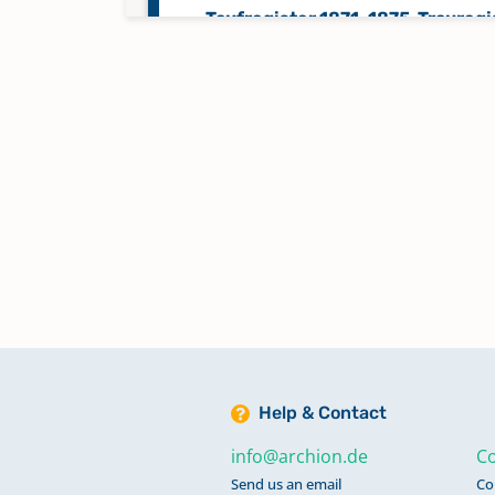
Taufregister 1871-1875, Trauregi
1871-1875, Beerdigungsregister
1871-1875, Konfirmandenregiste
1871-1875
Help & Contact
info@archion.de
Co
Send us an email
Co