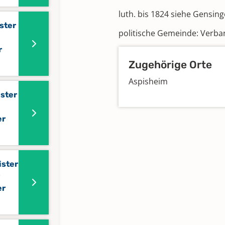
luth. bis 1824 siehe Gensing
ster
politische Gemeinde: Verb
r
Zugehörige Orte
Aspisheim
ister
er
ister
er