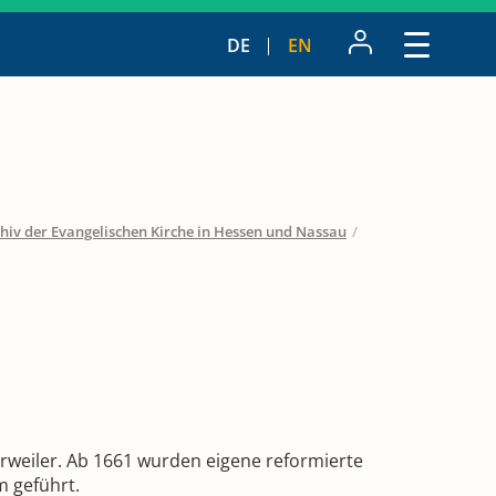
DE
EN
hiv der Evangelischen Kirche in Hessen und Nassau
/
rrweiler. Ab 1661 wurden eigene reformierte
m geführt.