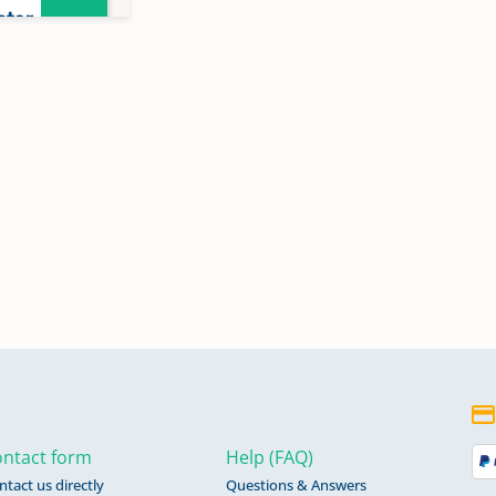
ster
r
ntact form
Help (FAQ)
ntact us directly
Questions & Answers