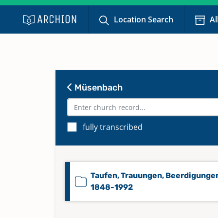
Location Search
Al
Müsenbach
fully transcribed
Taufen, Trauungen, Beerdigunge
1848-1992