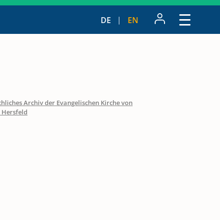
DE
EN
hliches Archiv der Evangelischen Kirche von
 Hersfeld