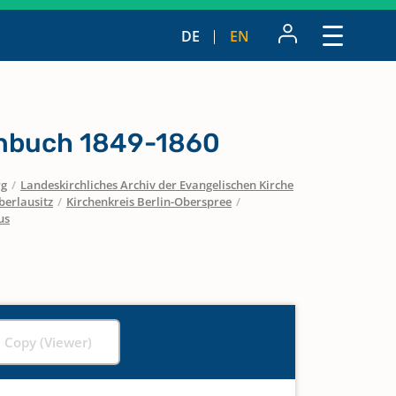
DE
EN
nbuch 1849-1860
rg
/
Landeskirchliches Archiv der Evangelischen Kirche
berlausitz
/
Kirchenkreis Berlin-Oberspree
/
us
l Copy (Viewer)