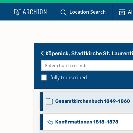
Location Search
Al
Gesamtkirchenbuch 1642-1684
Gesamtkirchenbuch 1684-1763
Köpenick, Stadtkirche St. Laurent
Gesamtkirchenbuch 1794-1795
fully transcribed
Gesamtkirchenbuch 1802-1807
Gesamtkirchenbuch 1849-1860
Konfirmationen 1818-1878