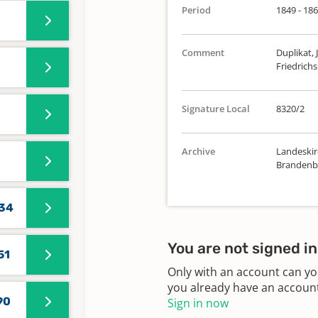
Period
1849 - 18
Comment
Duplikat, 
Friedrich
Signature Local
8320/2
Archive
Landeskirc
Brandenbu
834
You are not signed in
51
Only with an account can yo
you already have an account?
90
Sign in now