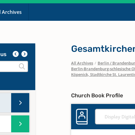
l Archives
Gesamtkirche
ius
All Archives
/
Berlin / Brandenbu
Berlin-Brandenburg-schlesische O
Köpenick, Stadtkirche St. Laurenti
Church Book Profile
Display Digita