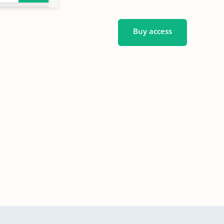
36
Buy access
65