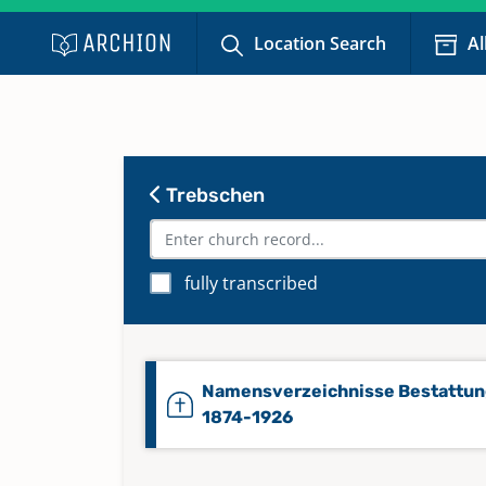
Location Search
Al
Trebschen
fully transcribed
Namensverzeichnisse Bestattu
1874-1926