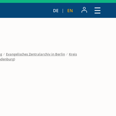
DE
EN
rg
/
Evangelisches Zentralarchiv in Berlin
/
Kreis
ndenburg)