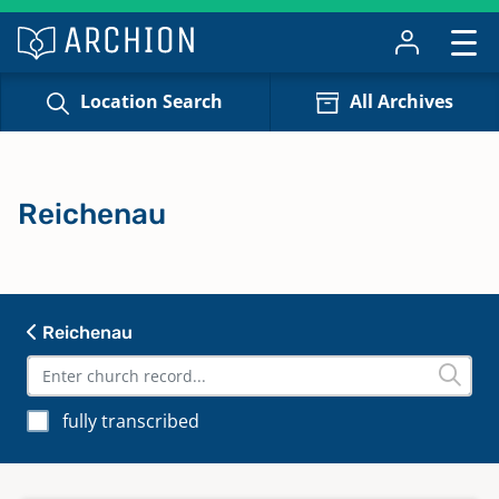
Location Search
All Archives
Reichenau
Reichenau
fully transcribed