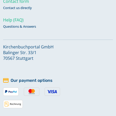
Contact form
Taufen; Trauungen; Bestattungen;
Contact us directly
Abendmahl 1680-1769
Help (FAQ)
Questions & Answers
Taufen; Trauungen; Bestattungen;
Abendmahl 1767-1861
Kirchenbuchportal GmbH
Trauungen 1897-1980
Balinger Str. 33/1
70567 Stuttgart
Trauungen 1981-2021
Keine verfügbaren Digitalisate
Our payment options