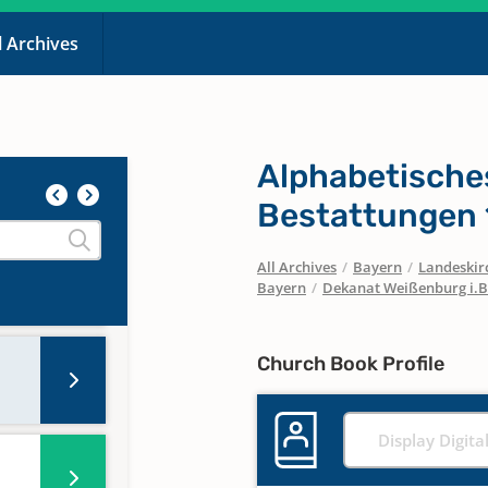
l Archives
Alphabetische
Bestattungen 
All Archives
/
Bayern
/
Landeskirc
Bayern
/
Dekanat Weißenburg i.B
Church Book Profile
Display Digita