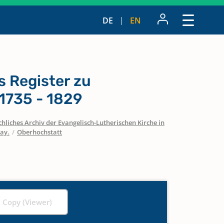
DE
EN
s Register zu
1735 - 1829
hliches Archiv der Evangelisch-Lutherischen Kirche in
ay.
/
Oberhochstatt
l Copy (Viewer)