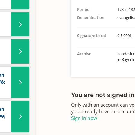
Period
1735 - 18
Denomination
evangelis
Signature Local
9.5.0001 -
Archive
Landeskir
in Bayern
en
76;
You are not signed in
Only with an account can yo
en
you already have an account?
99;
Sign in now