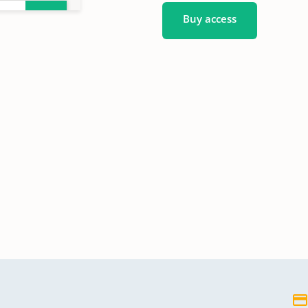
Buy access
en
en
54
en
en
en