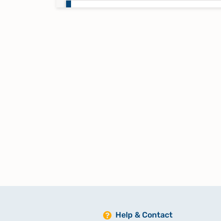
Alphabetisches Register zu Tauf
1700 - 1734
Alphabetisches Register zu Tauf
1735 - 1754; Trauungen 1735 - 17
Alphabetisches Register zu Tauf
1755 - 1799
Alphabetisches Register zu Tauf
1800 - 1829
Alphabetisches Register zu Tauf
1830 - 1881
Help & Contact