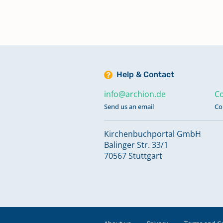
Taufen; Trauungen; Bestattunge
1840-1897
Totgeburten 1886-1945
Keine verfügbaren Digitalisate
Help & Contact
info@archion.de
Co
Trauungen 1897-1999
Send us an email
Co
Kirchenbuchportal GmbH
Trauungen 2000-2021
Balinger Str. 33/1
Keine verfügbaren Digitalisate
70567 Stuttgart
Verschmähungen; Versagungen
1888-1946
Keine verfügbaren Digitalisate