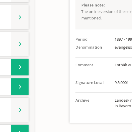
Please note:
The online version of the se
mentioned.
Period
1897 - 19
Denomination
evangelis
Comment
Enthält a
Signature Local
9.5.0001 -
Archive
Landeskir
in Bayern