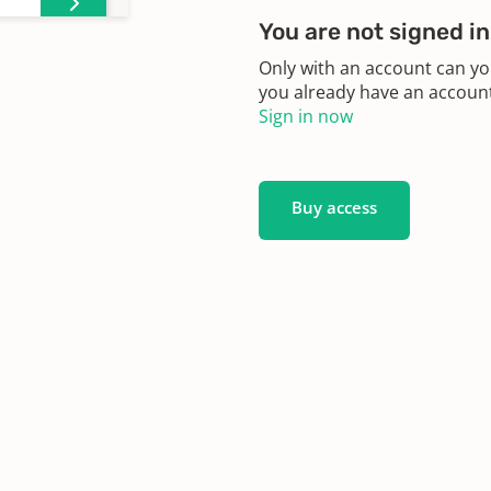
You are not signed in
Only with an account can yo
you already have an account?
Sign in now
n
Buy access
n
n