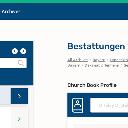
l Archives
Bestattungen
All Archives
/
Bayern
/
Landeskirc
en,
Bayern
/
Dekanat Uffenheim
/
Ge
1968
Church Book Profile
Display Digita