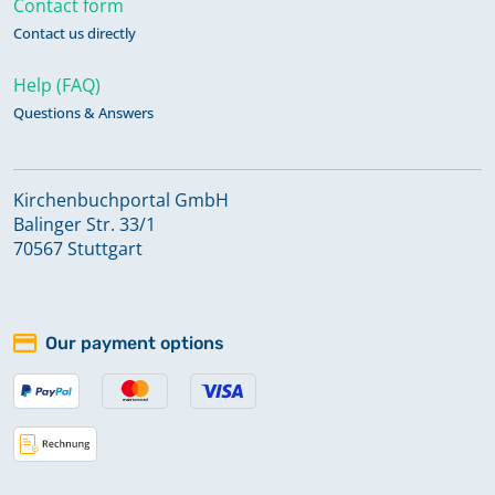
Contact form
Konfirmationen 1884-1999
Contact us directly
Help (FAQ)
Konfirmationen 2000-2021
Questions & Answers
Keine verfügbaren Digitalisate
Taufen 1897-1994
Kirchenbuchportal GmbH
Balinger Str. 33/1
70567 Stuttgart
Taufen 1995-2021
Keine verfügbaren Digitalisate
Our payment options
Taufen; Trauungen; Bestattungen
1591-1839
Taufen; Trauungen; Bestattungen
1812-1838