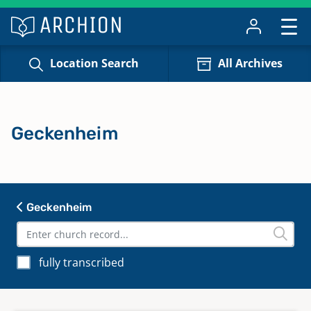
Location Search
All Archives
Geckenheim
Geckenheim
fully transcribed