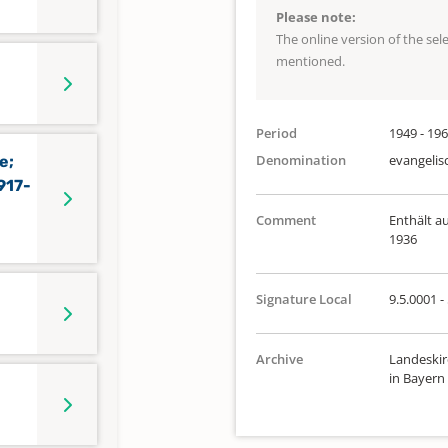
Please note:
The online version of the se
mentioned.
Period
1949 - 19
Denomination
evangelis
e;
917-
Comment
Enthält a
1936
Signature Local
9.5.0001 - 
Archive
Landeskir
in Bayern