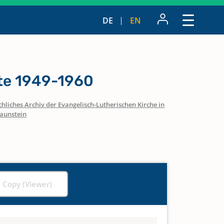
DE
EN
tte 1949-1960
hliches Archiv der Evangelisch-Lutherischen Kirche in
aunstein
l Copy (Viewer)