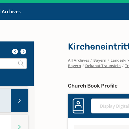
l Archives
Kircheneintri
All Archives
/
Bayern
/
Landeskirc
Bayern
/
Dekanat Traunstein
/
Tr
Church Book Profile
Display Digita