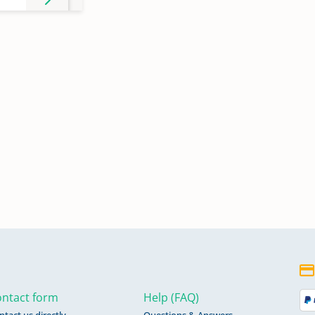
en
ntact form
Help (FAQ)