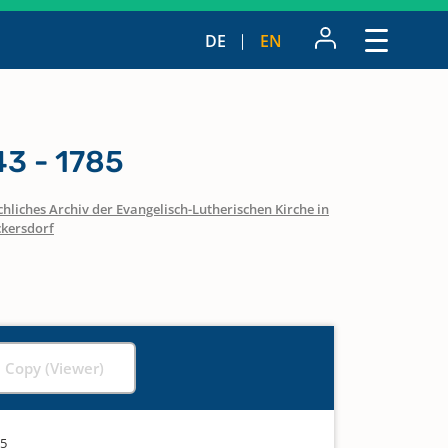
DE
EN
3 - 1785
hliches Archiv der Evangelisch-Lutherischen Kirche in
kersdorf
l Copy (Viewer)
85