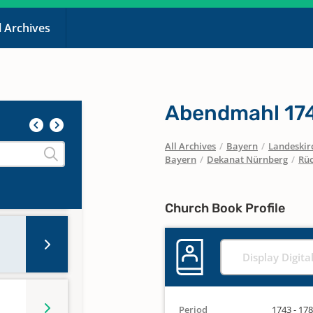
l Archives
Abendmahl 174
All Archives
/
Bayern
/
Landeskirc
Bayern
/
Dekanat Nürnberg
/
Rüc
Church Book Profile
Display Digita
Period
1743 - 17