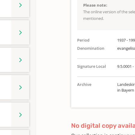
Please note:
The online version of the se
mentioned.
Period
1937 - 19
Denomination
evangelis
Signature Local
9.5.0001 -
Archive
Landeskir
in Bayern
No digital copy avail