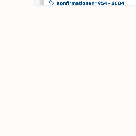
Konfirmationen 1954 - 2004
Keine verfügbaren Digitalisate
Konfirmationen 2005 - 2016
Keine verfügbaren Digitalisate
Taufen 1931 - 1947
Keine verfügbaren Digitalisate
Taufen 1947 - 1961
Keine verfügbaren Digitalisate
Taufen 1962 - 1974
Keine verfügbaren Digitalisate