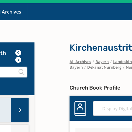
l Archives
Kirchenaustrit
uth
All Archives
/
Bayern
/
Landeskirc
Bayern
/
Dekanat Nürnberg
/
Nür
Church Book Profile
Display Digita