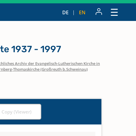
DE
EN
te 1937 - 1997
hliches Archiv der Evangelisch-Lutherischen Kirche in
nberg-Thomaskirche (Großreuth b.Schweinau)
l Copy (Viewer)