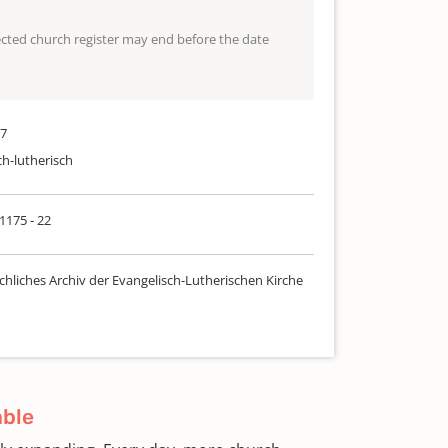
lected church register may end before the date
97
ch-lutherisch
 1175 - 22
chliches Archiv der Evangelisch-Lutherischen Kirche
able