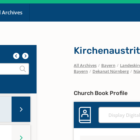
l Archives
Kirchenaustrit
All Archives
/
Bayern
/
Landeskirc
Bayern
/
Dekanat Nürnberg
/
Nür
Church Book Profile
Display Digita