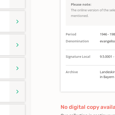
Please note:
The online version of the se
mentioned.
Period
1946 - 19
Denomination
evangelis
Signature Local
9.5.0001 -
Archive
Landeskir
in Bayern
No digital copy avail