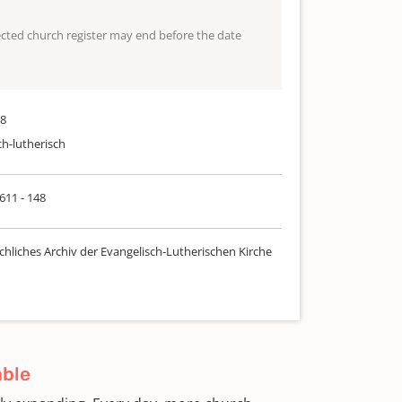
lected church register may end before the date
88
ch-lutherisch
 611 - 148
chliches Archiv der Evangelisch-Lutherischen Kirche
able