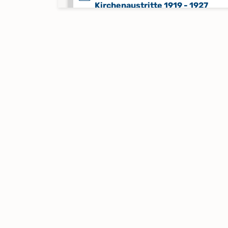
Kirchenaustritte 1919 - 1927
Keine verfügbaren Digitalisate
Kircheneintritte 1931 - 1946
Keine verfügbaren Digitalisate
Kircheneintritte 1946 - 2004
Keine verfügbaren Digitalisate
Kircheneintritte 2005 - 2016
Keine verfügbaren Digitalisate
Konfirmationen 1880 - 1897
Keine verfügbaren Digitalisate