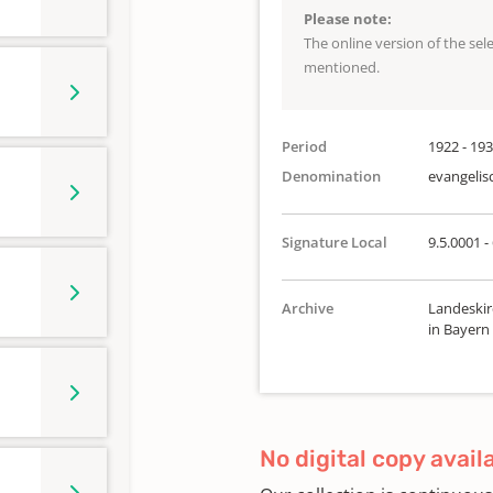
Please note:
The online version of the se
mentioned.
Period
1922 - 19
Denomination
evangelis
Signature Local
9.5.0001 -
Archive
Landeskir
in Bayern
No digital copy avail