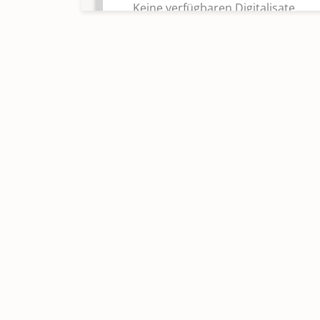
Keine verfügbaren Digitalisate
Taufen 1964 - 1974
Keine verfügbaren Digitalisate
Taufen 1974 - 1991
Keine verfügbaren Digitalisate
Taufen 1992 - 2013
Keine verfügbaren Digitalisate
Taufen 2014 - 2016
Keine verfügbaren Digitalisate
Totgeburten 1886 - 1923