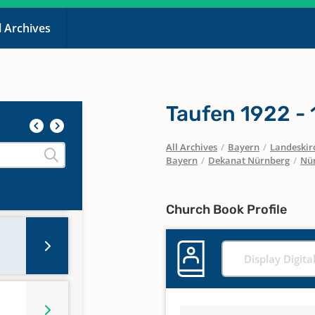
l Archives
Taufen 1922 - 
All Archives
/
Bayern
/
Landeskirc
Bayern
/
Dekanat Nürnberg
/
Nür
Church Book Profile
Display Digita