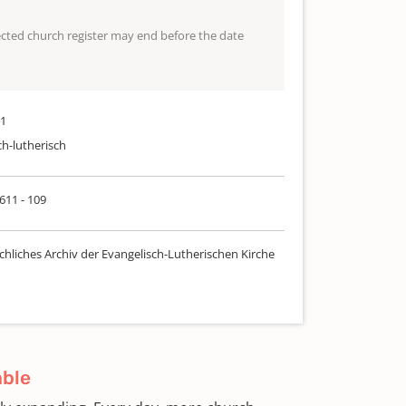
lected church register may end before the date
31
ch-lutherisch
 611 - 109
chliches Archiv der Evangelisch-Lutherischen Kirche
able