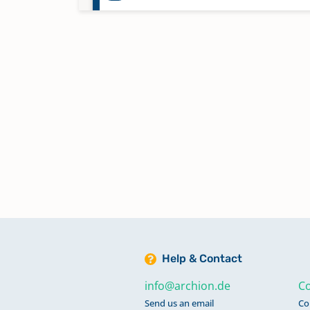
Abendmahl 1881 - 1885
Abendmahl 1887 - 1925
Abendmahl 1926 - 1960
Abendmahl 1960 - 2017, 2019
Keine verfügbaren Digitalisate
Alphabetisches Register zu
Bestattungen 1941 - 1985
Help & Contact
info@archion.de
Co
Alphabetisches Register zu Tauf
Send us an email
Co