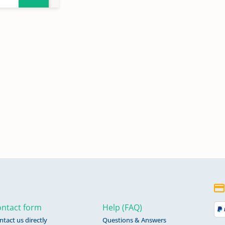
ntact form
Help (FAQ)
en
ntact us directly
Questions & Answers