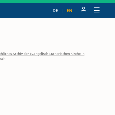
DE
EN
hliches Archiv der Evangelisch-Lutherischen Kirche in
isch