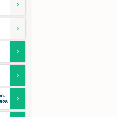
en,
1898