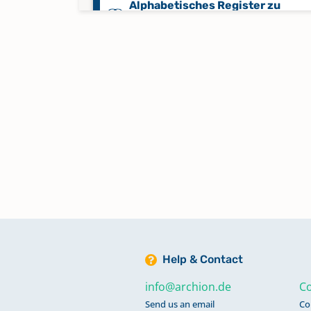
Alphabetisches Register zu
Trauungen 1710-1794
Bestattungen 1834
Keine verfügbaren Digitalisate
Bestattungen 1835-1845
Keine verfügbaren Digitalisate
Bestattungen 1846-1853
Keine verfügbaren Digitalisate
Bestattungen 1854-1860
Help & Contact
Keine verfügbaren Digitalisate
info@archion.de
Co
Send us an email
Co