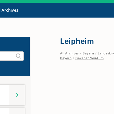
l Archives
Leipheim
All Archives
/
Bayern
/
Landeskirc
Bayern
/
Dekanat Neu-Ulm