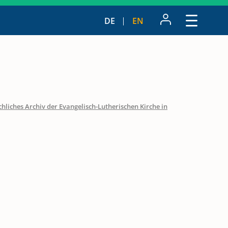
DE
EN
hliches Archiv der Evangelisch-Lutherischen Kirche in