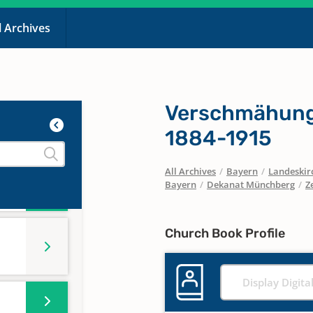
l Archives
n
Verschmähung
n
1884-1915
All Archives
/
Bayern
/
Landeskirc
n
Bayern
/
Dekanat Münchberg
/
Z
Church Book Profile
Display Digita