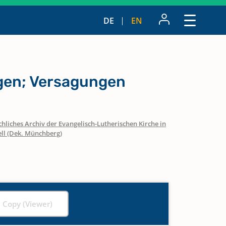
DE
EN
en; Versagungen
hliches Archiv der Evangelisch-Lutherischen Kirche in
ell (Dek. Münchberg)
l Copy (Viewer)