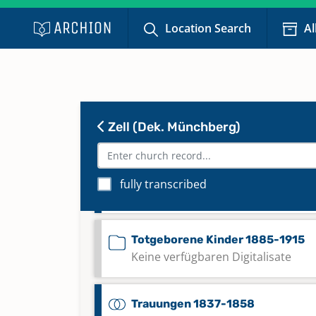
1568-1618
Location Search
Al
Taufen; Trauungen; Bestattunge
1656-1711
Taufen; Trauungen; Bestattunge
Zell (Dek. Münchberg)
1712-1754
Taufen; Trauungen; Bestattunge
fully transcribed
1755-1812
Totgeborene Kinder 1885-1915
Keine verfügbaren Digitalisate
Trauungen 1837-1858