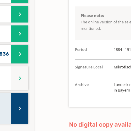
Please note:
The online version of the se
mentioned.
Period
1884 - 19
1836
Signature Local
Mikrofisch
Archive
Landeskir
in Bayern
No digital copy avail