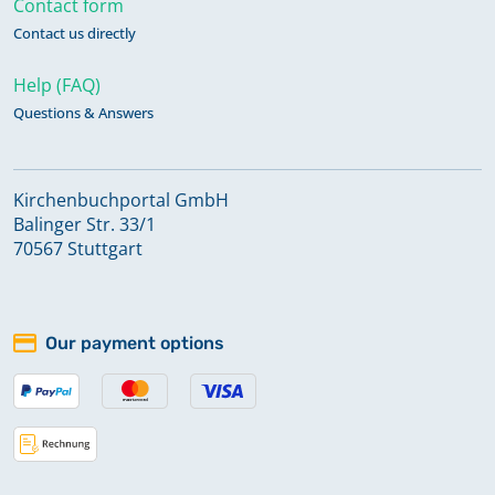
Contact form
Totgeburten 1883-1956
Keine verfügbaren Digitalisate
Contact us directly
Help (FAQ)
Trauungen 1861-1921
Questions & Answers
Verschmähungen; Versagungen
Kirchenbuchportal GmbH
1876-1932
Balinger Str. 33/1
Keine verfügbaren Digitalisate
70567 Stuttgart
Our payment options