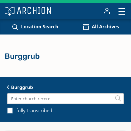
Location Search
All Archives
Burggrub
Burggrub
fully transcribed